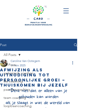
Post
All Posts
Caroline Van Ootegem
All Posts
11 nov 2025
Afwijzing als
systemisch coachen
uitnodiging tot
persoonlijke groei –
life coaching
thuiskomen bij jezelf
paardencoaching
“Denk niet dat er alleen van je 
gehouden kan worden
team coaching
als je slaagt in wat de wereld van 
loopbaancoaching