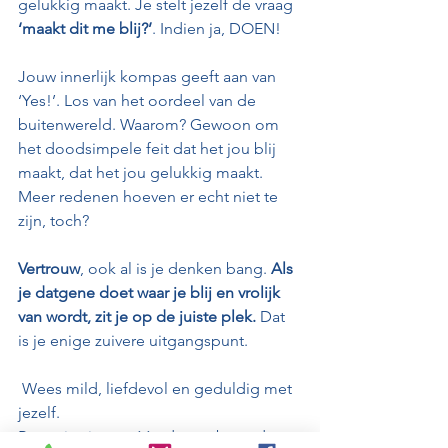
gelukkig maakt. Je stelt jezelf de vraag 
‘maakt dit me blij?’
. Indien ja, DOEN! 
Jouw innerlijk kompas geeft aan van 
‘Yes!’. Los van het oordeel van de 
buitenwereld. Waarom? Gewoon om 
het doodsimpele feit dat het jou blij 
maakt, dat het jou gelukkig maakt. 
Meer redenen hoeven er echt niet te 
zijn, toch?
Vertrouw
, ook al is je denken bang. 
Als 
je datgene doet waar je blij en vrolijk 
van wordt, zit je op de juiste plek.
 Dat 
is je enige zuivere uitgangspunt.
 Wees mild, liefdevol en geduldig met 
jezelf.
Rome is niet op één dag gebouwd — 