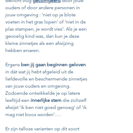
wellicht vlug 
gecorrigeerd
 door jouw 
ouders of door andere personen in 
jouw omgeving : ‘niet op je blote 
voeten in het gras lopen’ of ‘niet in de 
plas stampen, je wordt vies’. Als je een 
gevoelig kind was, dan kun je deze 
kleine zinnetjes als een afwijzing 
hebben ervaren. 
Ergens 
ben jij gaan beginnen geloven
in dát wat jij hebt afgeleid uit de 
liefdevolle en beschermende zinnetjes 
van jouw ouders en omgeving. 
Zodoende ontwikkelde je op latere 
leeftijd een
 innerlijke stem
 die zichzelf 
afwijst ‘ik ben niet goed genoeg’ of ‘ik 
mag niet boos worden’…. 
Er zijn talloze varianten op dit soort 