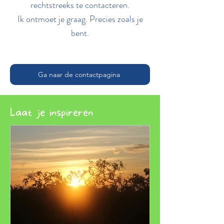
rechtstreeks te contacteren.
Ik ontmoet je graag. Precies zoals je
bent.
Ga naar de contactpagina
Laat je inspireren