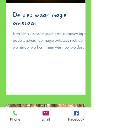
De plek waar magie
ontstaat
Een klein stresske bracht me opnieuw bij een
oude wijsheid: de magie ontstaat niet wanneer
we harder werken, maar wanneer we durven
vertragen. In deze blog schrijf ik over
veiligheid, het luisteren naar je lichaam,
systemisch werk en de uitnodiging om jouw
plek in de stroom van het leven in te nemen.
Phone
Email
Facebook