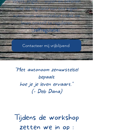
stress, angst, … wijzen én oefenen
met de regulatie van ons eigen
autonoom zenuwstelsel zodat we
leren onszelf te reguleren
(
zelfregulatie
).
Contacteer mij vrijblijvend
"Het autonoom zenuwstelsel
bepaalt
hoe je je leven ervaart."
(- Deb Dana)
Tijdens de workshop
zetten we in op :