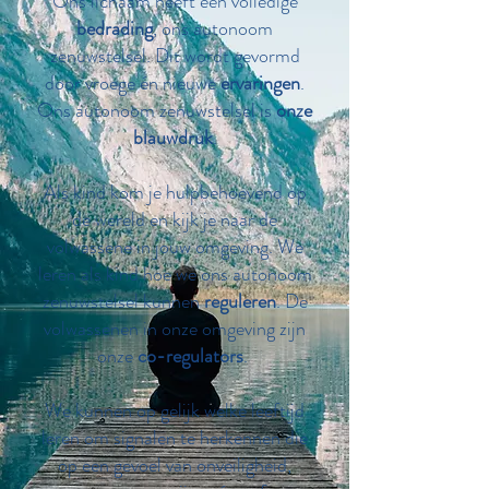
Ons lichaam heeft een volledige
bedrading
, ons autonoom
zenuwstelsel. Dit wordt gevormd
door vroege én nieuwe
ervaringen
.
Ons autonoom zenuwstelsel is
onze
blauwdruk
.
Als kind kom je hulpbehoevend op
de wereld en kijk je naar de
volwassene in jouw omgeving. We
leren als kind hoe we ons autonoom
zenuwstelsel kunnen
reguleren
. De
volwassenen in onze omgeving zijn
onze
co-regulators
.
We kunnen op gelijk welke leeftijd
leren om signalen te herkennen die
op een gevoel van onveiligheid,