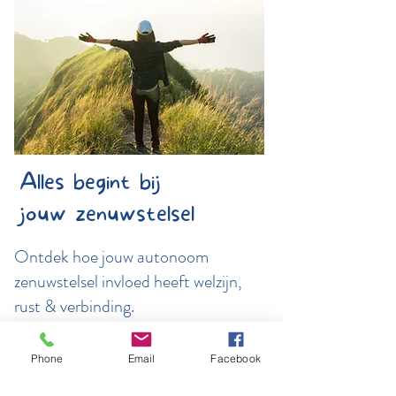
Alles begint bij
jouw zenuwstelsel
Ontdek hoe jouw autonoom
zenuwstelsel invloed heeft welzijn,
rust & verbinding.
Data
​: contacteer me vrijblijvend voor
Phone
Email
Facebook
meer informatie.