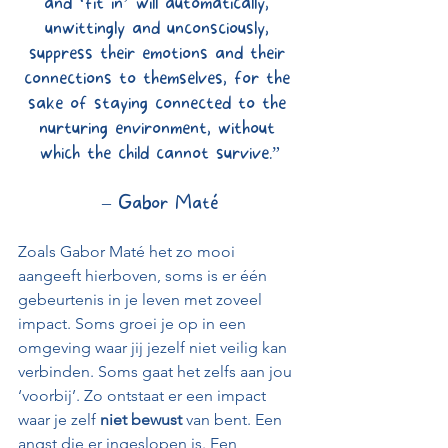
and ‘fit in’ will automatically, 
unwittingly and unconsciously, 
suppress their emotions and their 
connections to themselves, for the 
sake of staying connected to the 
nurturing environment, without 
which the child cannot survive.”
– Gabor Maté
Zoals Gabor Maté het zo mooi 
aangeeft hierboven, soms is er één 
gebeurtenis in je leven met zoveel 
impact. Soms groei je op in een 
omgeving waar jij jezelf niet veilig kan 
verbinden. Soms gaat het zelfs aan jou 
‘voorbij’. Zo ontstaat er een impact 
waar je zelf 
niet bewust
 van bent. Een 
angst die er ingeslopen is. Een 