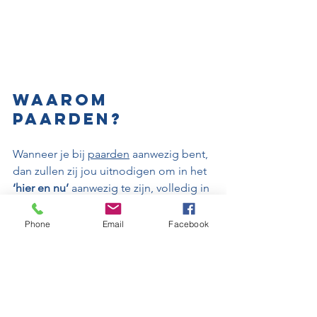
Waarom 
paarden?
Wanneer je bij 
paarden
 aanwezig bent, 
dan zullen zij jou uitnodigen om in het 
‘hier en nu’ 
aanwezig te zijn, volledig in 
harmonie met de werkelijkheid
, als 
onderdeel van een kudde, een groter 
Phone
Email
Facebook
geheel. Paarden zullen niet toestaan 
dat je je (onbewust) blijft ‘verschuilen’. 
Wonden kunnen niet on-geheeld 
blijven. Zullen naar bovenkomen 
wanneer en waar zij aanvoelen dat het 