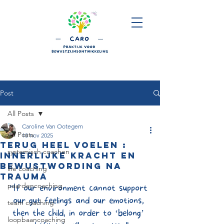
Post
All Posts
Caroline Van Ootegem
All Posts
10 nov 2025
Terug heel voelen :
systemisch coachen
innerlijke kracht en
bewustwording na
life coaching
trauma
paardencoaching
“If our environment cannot support 
our gut feelings and our emotions, 
team coaching
then the child, in order to ‘belong’ 
loopbaancoaching