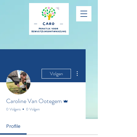
Meer acties
Volgen
Beheerder
Caroline Van Ootegem
0 Volgers
0 Volgen
Profile