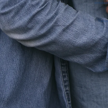
ontstaa
Vanui
Om