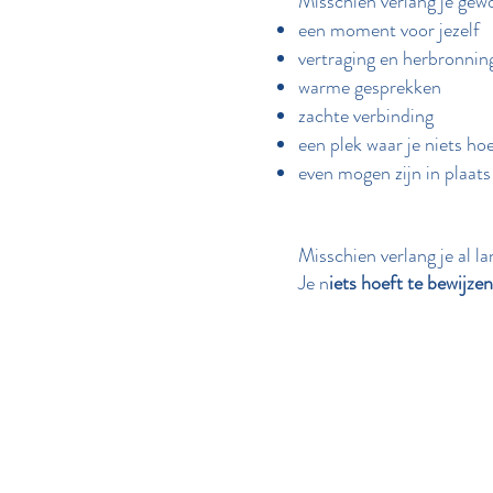
Misschien verlang je gew
een moment voor jezelf
vertraging en herbronnin
warme gesprekken
zachte verbinding
een plek waar je niets h
even mogen zijn in plaat
Misschien verlang je al l
Je n
iets hoeft te bewijze