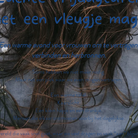
et een vleugje mag
Een warme avond voor vrouwen om te vertragen
verbinden en herbronnen.
Soms hebben we niet méér nodig.
Maar net een plek waar we even mogen vertragen.
Een warme tafel.
Kaarslicht.
Een klein hapje en een drankje.
Mensen die elkaar ontmoeten voorbij het dagelijkse.
ereld die vaak snel gaat, waar we veel dragen en vaak “aan” blijv