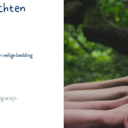
chten
 veilige bedding
g te zijn