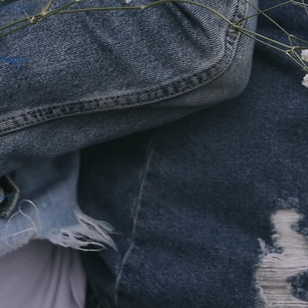
binding.
magie.
en.