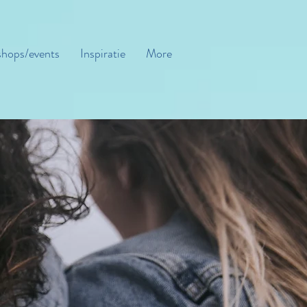
hops/events
Inspiratie
More
l