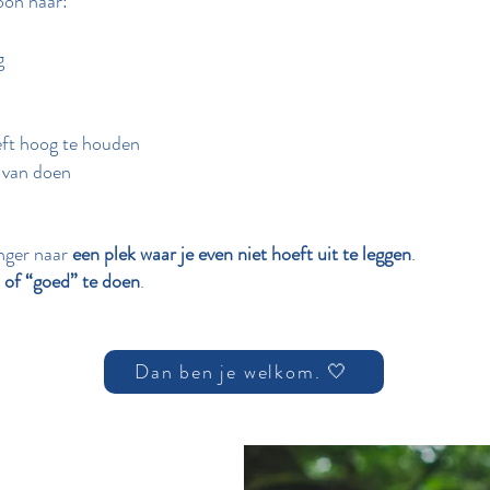
oon naar:
g
oeft hoog te houden
s van doen
anger naar
een plek waar je even niet hoeft uit te leggen
.
n of “goed” te doen
.
Dan ben je welkom. 🤍