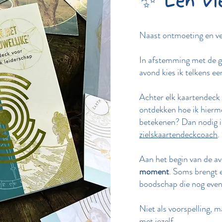
✨ Een vl
Naast ontmoeting en ve
In afstemming met de g
avond kies ik telkens e
Achter elk kaartendeck s
ontdekken hoe ik hierm
betekenen? Dan nodig ik
zielskaartendeckcoach
.
Aan het begin van de 
moment
. Soms brengt 
boodschap die nog even
Niet als voorspelling, m
met jezelf.