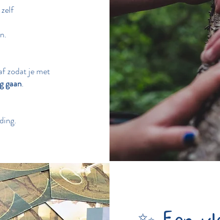
zelf
n.
af zodat je met
g gaan
.
ding.