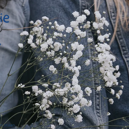
ie
,
en staan,