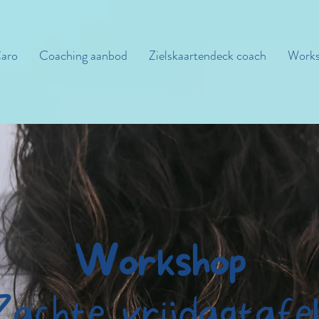
aro
Coaching aanbod
Zielskaartendeck coach
Works
Workshop
Zachte vrijdagtafe