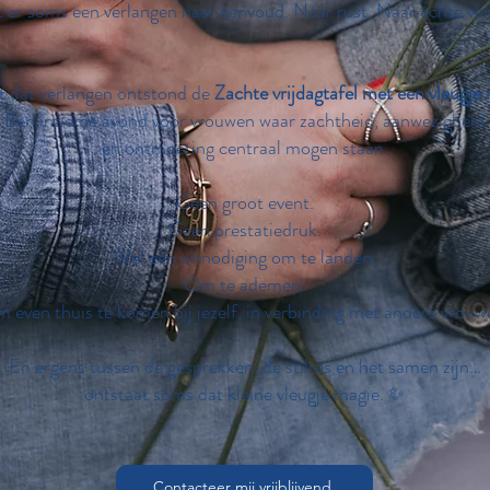
t er soms een verlangen naar eenvoud. Naar rust. Naar echte ver
t dat verlangen ontstond de
Zachte vrijdagtafel met een vleugje 
Een intieme avond voor vrouwen waar zachtheid, aanwezigheid
en ontmoeting centraal mogen staan.
Geen groot event.
Geen prestatiedruk.
Wel een uitnodiging om te landen.
Om te ademen.
 even thuis te komen bij jezelf, in verbinding met andere vrouw
En ergens tussen de gesprekken, de stiltes en het samen zijn…
ontstaat soms dat kleine vleugje magie. ✨
Contacteer mij vrijblijvend