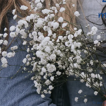
m
In een w