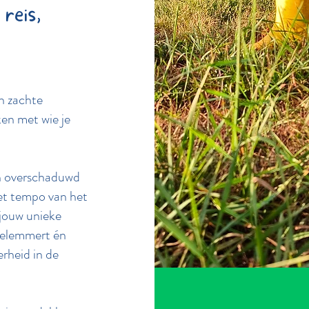
reis,
en zachte
en met wie je
en overschaduwd
et tempo van het
 jouw unieke
belemmert én
rheid in de