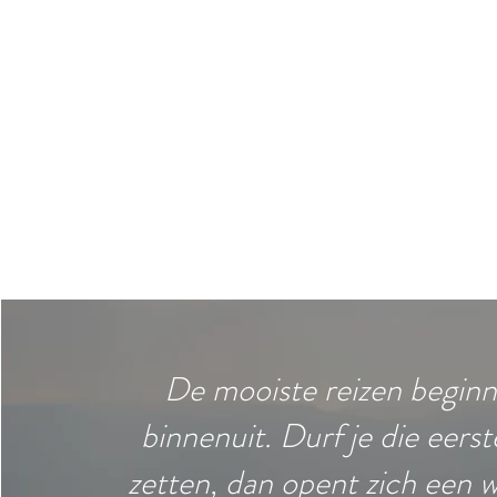
De mooiste reizen begin
binnenuit. Durf je die eerst
zetten, dan opent zich een 