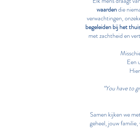
Elk mens draagt va
waarden
die niema
verwachtingen, onzeke
begeleiden bij het thui
met zachtheid en vert
Misschie
Een u
Hier
“You have to gr
Samen kijken we met
geheel, jouw familie, 