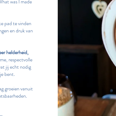
 “What was I made
ke pad te vinden
ingen en druk van
eer helderheid,
rme, respectvolle
t jij echt nodig
je bent.
ag groeien vanuit
wetsbaarheden.