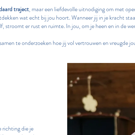
daard traject
, maar een liefdevolle uitnodiging om met ope
tdekken wat echt bij jou hoort. Wanneer jij in je kracht sta
lf, stroomt er rust en ruimte. In jou, om je heen en in de wer
amen te onderzoeken hoe jij vol vertrouwen en vreugde jou
 richting die je