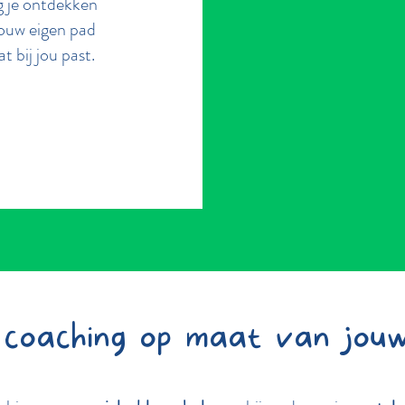
ag je ontdekken
jouw eigen pad
t bij jou past.
 coaching op maat van jouw