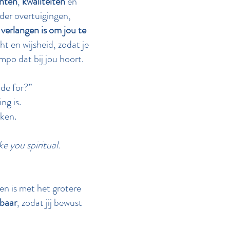
enten
,
kwaliteiten
en
der overtuigingen,
 verlangen is om jou te
t en wijsheid, zodat je
po dat bij jou hoort.
ade for?”
ng is.
eken.
 you spiritual.
n is met het grotere
baar
, zodat jij bewust