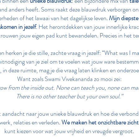
n binnen een
unieke blauwdruk
: een bijzondere mix van
tal
nd anders heeft. Soms raakt deze blauwdruk verborgen on
rheden of het lawaai van het dagelijkse leven.
Mijn diepste
skomen in jezelf
. Het herontdekken van jouw innerlijke krach
rouwen jouw eigen pad kunt bewandelen. Precies in het tem
n herken je die stille, zachte vraag in jezelf: “What was I m
itnodiging van je ziel om te voelen wat jouw ware bestemmi
, in deze ruimte, mag je die vraag laten klinken en onderzo
Want zoals Swami Vivekananda zo mooi zei:
ow from the inside out. None can teach you, none can make
There is no other teacher but your own soul.”
 aandacht naar jouw unieke blauwdruk en hoe die verbonde
werk, relaties en verleden.
We maken het onzichtbare zicht
kunt kiezen voor wat jouw vrijheid en vreugde vergroot.