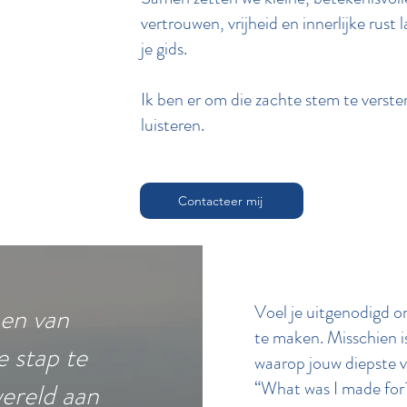
vertrouwen, vrijheid en innerlijke rust l
je gids.
Ik ben er om die zachte stem te verst
luisteren.
Contacteer mij
Voel je uitgenodigd o
nen van
te maken. Misschien i
e stap te
waarop jouw diepste 
“What was I made for
wereld aan