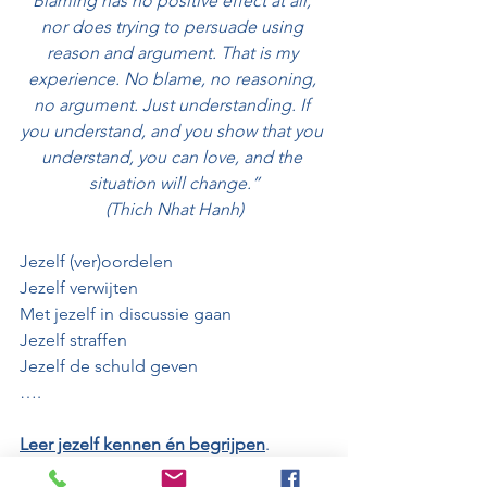
Blaming has no positive effect at all, 
nor does trying to persuade using 
reason and argument. That is my 
experience. No blame, no reasoning, 
no argument. Just understanding. If 
you understand, and you show that you 
understand, you can love, and the 
situation will change.”
(Thich Nhat Hanh)
Jezelf (ver)oordelen
Jezelf verwijten
Met jezelf in discussie gaan
Jezelf straffen
Jezelf de schuld geven
….
Leer jezelf kennen én begrijpen
. 
Weten waar jij voor staat. Waar jij van 