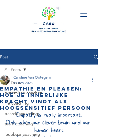
Post
All Posts
Caroline Van Ootegem
All Posts
11 nov 2025
Empathie en pleasen:
systemisch coachen
hoe je innerlijke
kracht vindt als
life coaching
hoogsensitief persoon
paardencoaching
Empathy is really important.
Only when our clever brain and our 
team coaching
human heart
loopbaancoaching