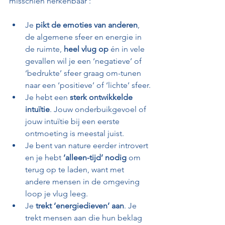
misschien herkenbaar :
Je 
pikt de emoties van anderen
, 
de algemene sfeer en energie in 
de ruimte, 
heel vlug op
 én in vele 
gevallen wil je een ‘negatieve’ of 
‘bedrukte’ sfeer graag om-tunen 
naar een ‘positieve’ of ‘lichte’ sfeer.
Je hebt een 
sterk ontwikkelde 
intuïtie
. Jouw onderbuikgevoel of 
jouw intuïtie bij een eerste 
ontmoeting is meestal juist.
Je bent van nature eerder introvert 
en je hebt 
‘alleen-tijd’ nodig
 om 
terug op te laden, want met 
andere mensen in de omgeving 
loop je vlug leeg.
Je 
trekt ‘energiedieven’ aan
. Je 
trekt mensen aan die hun beklag 