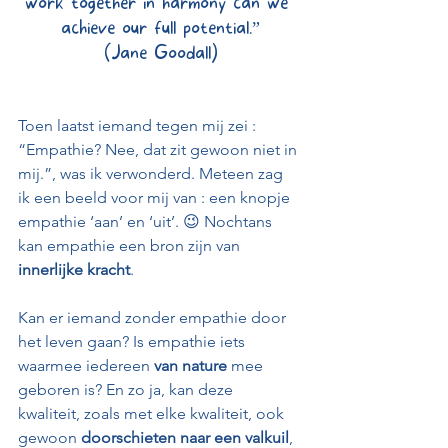
work together in harmony can we 
achieve our full potential.”
(Jane Goodall)
Toen laatst iemand tegen mij zei : 
“Empathie? Nee, dat zit gewoon niet in 
mij.”, was ik verwonderd. Meteen zag 
ik een beeld voor mij van : een knopje 
empathie ‘aan’ en ‘uit’. 😉 Nochtans 
kan empathie een bron zijn van 
innerlijke kracht
.
Kan er iemand zonder empathie door 
het leven gaan? Is empathie iets 
waarmee iedereen 
van nature
 mee 
geboren is? En zo ja, kan deze 
kwaliteit, zoals met elke kwaliteit, ook 
gewoon 
doorschieten naar een valkuil
, 