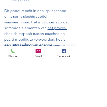
Dit gebeurt echt in een ‘split second’ 
en is soms slechts subtiel 
waarneembaar. Het is trouwens zo dat, 
sommige elementen van 
het proces 
dat zich afspeelt tussen coachee en 
paard moeilijk te verwoorden
, het is 
een uitwisseling van energie
 waarbij 
woorden soms tekortschieten…
Phone
Email
Facebook
Voor het doorgronden en ‘lezen’ wat 
de andere denkt of voelt, gebruikt het 
paard zijn spiegelneuronen. Aangezien 
paarden prooidieren zijn, dienen zij 
hun spiegelneuronen actief in te zetten 
om te ‘overleven’
. Hun 
spiegelneuronen zijn dus haarscherp 
ontwikkeld om mekaar in de kudde, of 