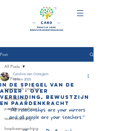
Post
All Posts
Caroline Van Ootegem
All Posts
10 nov 2025
In de spiegel van de
systemisch coachen
ander - over
verbinding, bewustzijn
life coaching
en paardenkracht
paardencoaching
“All relationships are your mirrors
and all people are your teachers.”
team coaching
loopbaancoaching