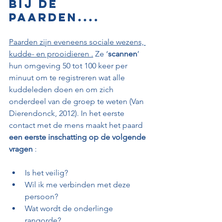
Bij de 
paarden....
Paarden zijn eveneens sociale wezens, 
kudde- en prooidieren .
 Ze ‘
scannen
’ 
hun omgeving 50 tot 100 keer per 
minuut om te registreren wat alle 
kuddeleden doen en om zich 
onderdeel van de groep te weten (Van 
Dierendonck, 2012). In het eerste 
contact met de mens maakt het paard 
een eerste inschatting op de volgende 
vragen
 :
Is het veilig?
Wil ik me verbinden met deze 
persoon?
Wat wordt de onderlinge 
rangorde?