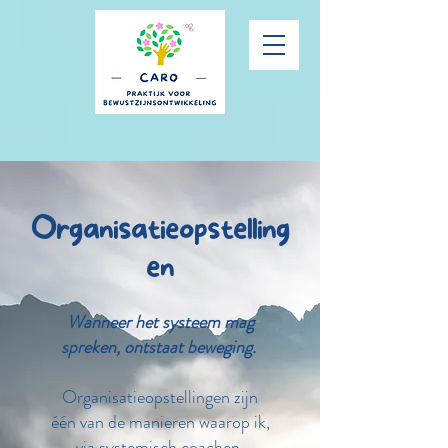
Organisatieopstelling
en
Wanneer het systeem mag
spreken, ontstaat beweging.
Organisatieopstellingen zijn
één van de manieren waarop ik,
via systemisch coachen,