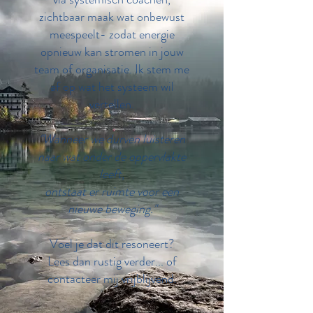
zichtbaar maak wat onbewust
meespeelt- zodat energie
opnieuw kan stromen in jouw
team of organisatie. Ik stem me
af op wat het systeem wil
vertellen.
"Wanneer we durven luisteren
naar wat onder de oppervlakte
leeft,
ontstaat er ruimte voor een
nieuwe beweging."
Voel je dat dit resoneert?
Lees dan rustig verder... of
contacteer mij vrijblijvend.