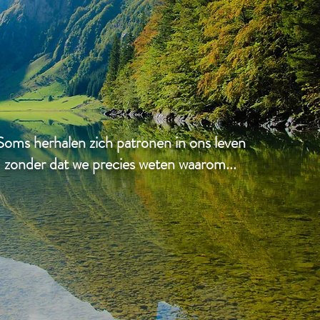
Soms herhalen zich patronen in ons leven
zonder dat we precies weten waarom...