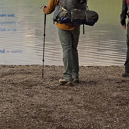
ken wat
iesysteem —
ek in te
end
— soms