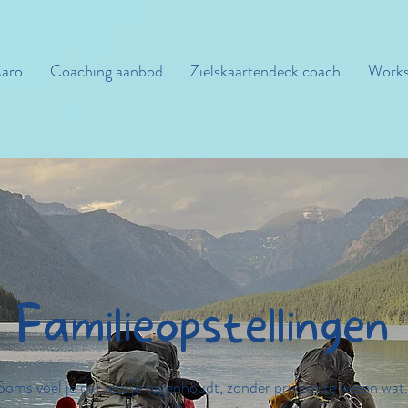
aro
Coaching aanbod
Zielskaartendeck coach
Works
Familieopstellingen
Soms voel je dat iets je tegenhoudt, zonder precies te weten wat.