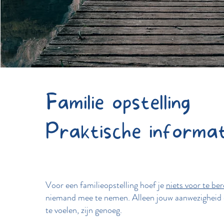
Familie opstelling
Praktische informat
Voor een familieopstelling hoef je
niets voor te be
niemand mee te nemen. Alleen jouw aanwezigheid 
te voelen, zijn genoeg.