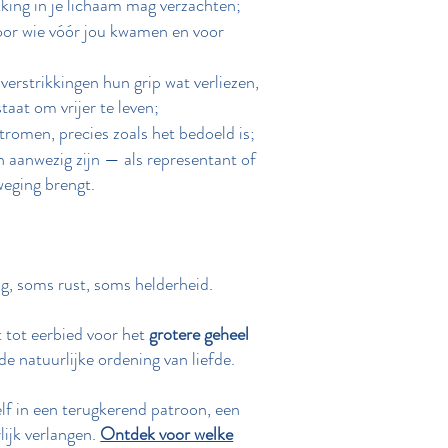
kking in je lichaam mag verzachten;
voor wie vóór jou kwamen en voor
 verstrikkingen hun grip wat verliezen,
aat om vrijer te leven;
tromen, precies zoals het bedoeld is;
en aanwezig zijn — als representant of
weging brengt.
g, soms rust, soms helderheid.
it tot eerbied voor het
grotere geheel
de natuurlijke ordening van liefde.
elf in een terugkerend patroon, een
lijk verlangen.
Ontdek voor welke