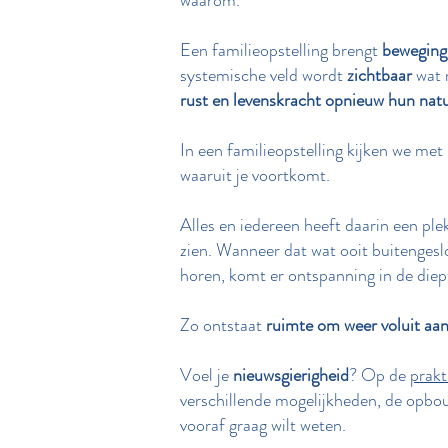
waarom.
Een familieopstelling brengt
beweging
systemische veld wordt
zichtbaar
wat 
rust en levenskracht opnieuw hun natu
In een familieopstelling kijken we met
waaruit je voortkomt.
Alles en iedereen heeft daarin een plek
zien. Wanneer dat wat ooit buitengeslo
horen, komt er ontspanning in de diepte
Zo ontstaat
ruimte om weer voluit aan
Voel je
nieuwsgierigheid
? Op de
prakt
verschillende mogelijkheden, de opbouw
vooraf graag wilt weten.