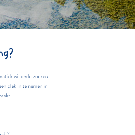
ng?
matiek wil onderzoeken.
 een plek in te nemen in
raakt.
oudt?