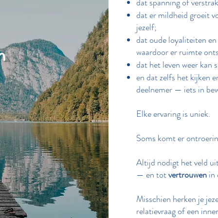
dat spanning of verstra
dat er mildheid groeit 
jezelf;
dat oude loyaliteiten en
n
waardoor er ruimte ontst
dat het leven weer kan s
en dat zelfs het kijken 
deelnemer — iets in be
Elke ervaring is uniek.
Soms komt er ontroerin
Altijd nodigt het veld u
— en tot
vertrouwen
in 
Misschien herken je jez
relatievraag of een inner