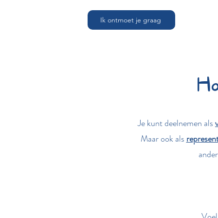
Ik ontmoet je graag
Ho
Je kunt deelnemen als
Maar ook als
represen
ander
Voel