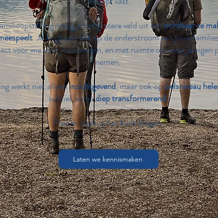
Je loopt vast.
familieopstelling nodig je het grotere veld uit om
zichtbaar te ma
meespeelt
. Je krijgt een blik op de onderstroom van jouw famil
ect voor wie vóór jou kwamen, en met ruimte om weer je eigen pl
nemen.
ing werkt niet alleen
inzichtgevend
, maar ook op
zielsniveau hel
subtiel, soms
diep transformerend
.
Precies zoals jij het kunt dragen.
Laten we kennismaken