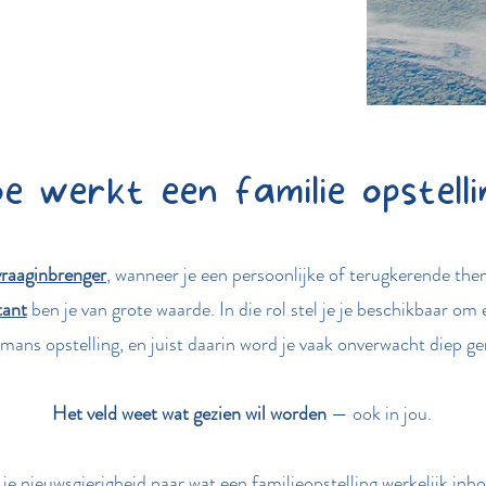
e werkt een familie opstelli
vraaginbrenger
, wanneer je een persoonlijke of terugkerende the
tant
ben je van grote waarde. In die rol stel je je beschikbaar om
mans opstelling, en juist daarin word je vaak onverwacht diep ge
Het veld weet wat gezien wil worden
— ook in jou.
 je nieuwsgierigheid naar wat een familieopstelling werkelijk inh