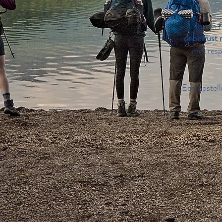
In een 
onbewust 
met resp
Een opstell