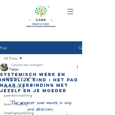
Post
All Posts
Caroline Van Ootegem
All Posts
24 jan
Systemisch werk en
systemisch coachen
innerlijk kind : het pad
naar verbinding met
life coaching
jezelf en je moeder
paardencoaching
"The greater soul moves in only 
team coaching
one direction, 
loopbaancoaching