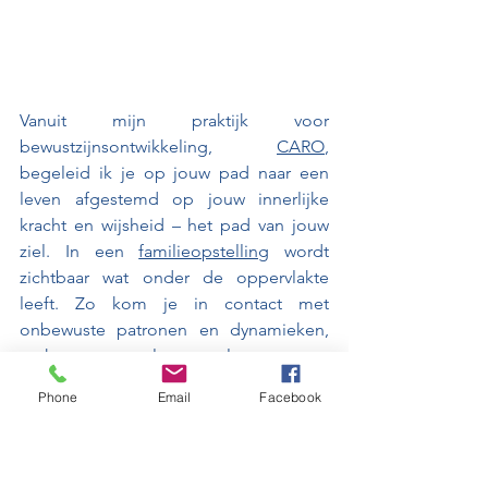
Vanuit mijn praktijk voor 
bewustzijnsontwikkeling, 
CARO
, 
begeleid ik je op jouw pad naar een 
leven afgestemd op jouw innerlijke 
kracht en wijsheid – het pad van jouw 
ziel. In een 
familieopstelling
 wordt 
zichtbaar wat onder de oppervlakte 
leeft. Zo kom je in contact met 
onbewuste patronen en dynamieken, 
vaak met als resultaat meer 
levensenergie en nieuwe 
Phone
Email
Facebook
keuzemogelijkheden.
Ik nodig je uit om even stil te staan bij 