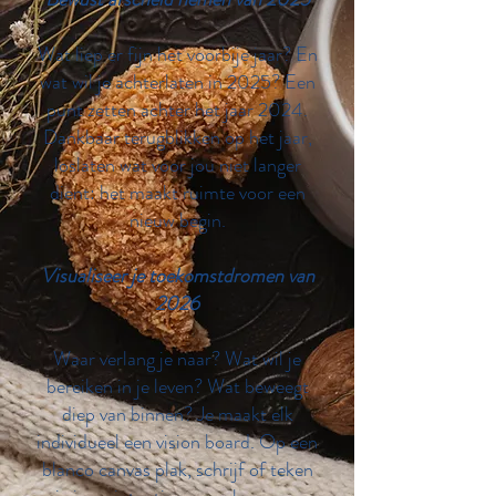
Wat liep er fijn het voorbije jaar? En
wat wil je achterlaten in 2025? Een
punt zetten achter het jaar 2024.
Dankbaar terugblikken op het jaar,
loslaten wat voor jou niet langer
dient: het maakt ruimte voor een
nieuw begin.
Visualiseer je toekomstdromen van
2026
Waar verlang je naar? Wat wil je
bereiken in je leven? Wat beweegt
diep van binnen? Je maakt elk
individueel een vision board. Op een
blanco canvas plak, schrijf of teken