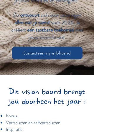
je jouw intenties en verlangens.
Zo
ontvouwt
zich voor jouw ogen
alles wat je wenst
voor 2026. Je
creëert
een tastbare toekomst
met
jouw vision board.
Contacteer mij vrijblijvend
Dit vision board brengt
jou doorheen het jaar :
Focus
Vertrouwen en zelfvertrouwen
Inspiratie