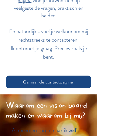
pagina
vind je antwoorden op
veelgestelde vragen, praktisch en
helder.
En natuurlijk… voel je welkom om mij
rechtstreeks te contacteren.
Ik ontmoet je graag. Precies zoals je
bent.
Ga naar de contactpagina
Waarom een vision board
maken en waarom bij mij?
Al meerdere jaren maak ik
zelf