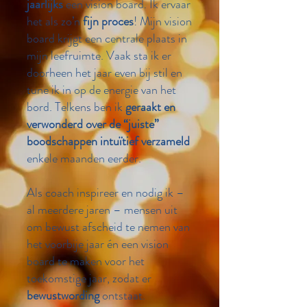
jaarlijks
een vision board. Ik ervaar
het als zo’n
fijn proces
! Mijn vision
board krijgt een centrale plaats in
mijn leefruimte. Vaak sta ik er
doorheen het jaar even bij stil en
tune ik in op de energie van het
bord. Telkens ben ik
geraakt en
verwonderd over de “juiste”
boodschappen intuïtief verzameld
enkele maanden eerder.
​Als coach inspireer en nodig ik –
al meerdere jaren – mensen uit
om bewust afscheid te nemen van
het voorbije jaar én een vision
board te maken voor het
toekomstige jaar, zodat er
bewustwording
ontstaat. ​