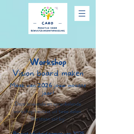
Workshop
Vision board maken
Maak van 2026 jouw mooiste
jaar!
Deze boeiende en sprankelende
workshop bestaat uit twee delen.
We staan stil bij:
Bewust afscheid nemen van 2025​