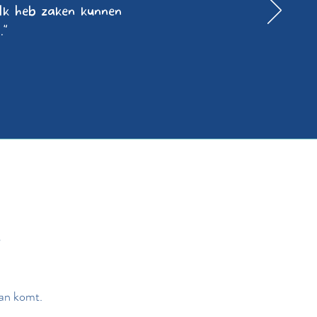
 Ik heb zaken kunnen
."
?
aan komt.