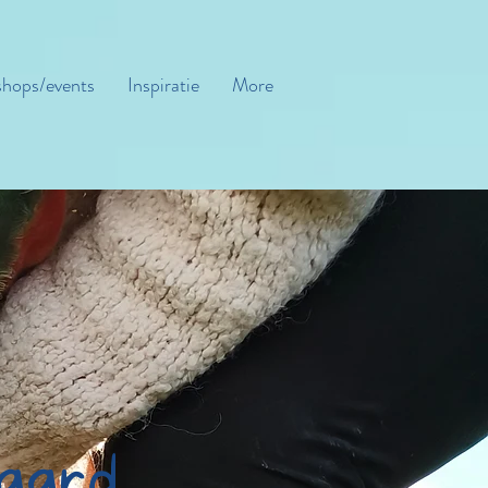
hops/events
Inspiratie
More
paard