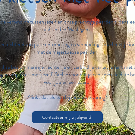
pe verbinding tussen jezelf en onze prachtige paarden tijdens e
ochtend in Maldegem.
Een ochtend van pure ontmoeting en verbinding, zowel met je inner
met de majestueuze paarden.
lijkse beslommeringen achter je en verbind je vanuit je hart met
g belangrijker, met jezelf. Stel je voor dat je een speciale date h
voor jou en een paard.
Klinkt dat als een bijzondere ervaring?
Contacteer mij vrijblijvend