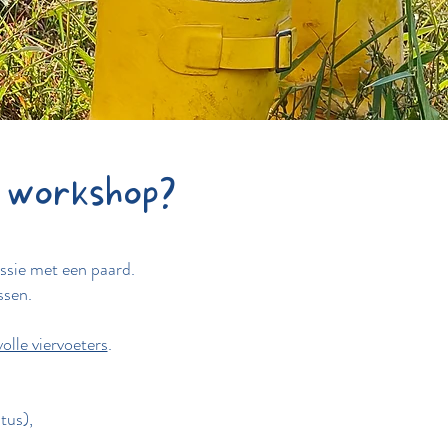
 workshop?
ssie met een paard.
ssen.
volle viervoeters
.
tus),