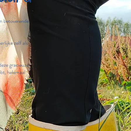
en betoverende
lijke zelf als
 deze gracieuze
ebt, helemaal