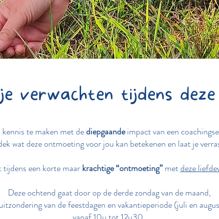
e verwachten tijdens deze
m kennis te maken met de
diepgaande
impact van een coachingse
ek wat deze ontmoeting voor jou kan betekenen en laat je verra
t tijdens een korte maar
krachtige “ontmoeting”
met
deze liefde
Deze ochtend gaat door op de derde zondag van de maand,
uitzondering van de feestdagen en vakantieperiode (juli en augus
vanaf 10u tot 12u30.