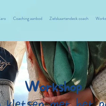
aro
Coaching aanbod
Zielskaartendeck coach
Works
Workshop
 kletsen met het 