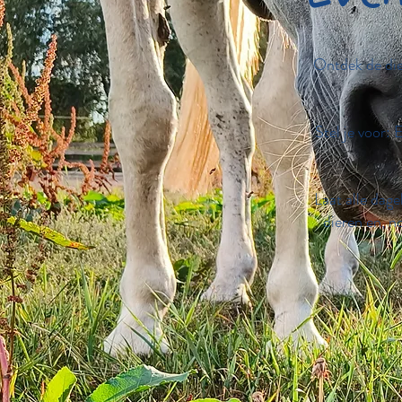
Ontdek de die
Stel je voor: 
Laat alle dage
dieren en, no