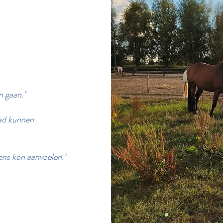
n gaan.’
had kunnen
ens kon aanvoelen.’