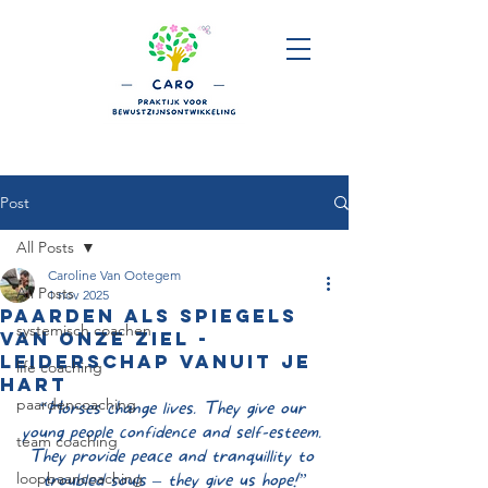
Post
All Posts
Caroline Van Ootegem
All Posts
1 nov 2025
Paarden als spiegels
systemisch coachen
van onze ziel -
leiderschap vanuit je
life coaching
hart
paardencoaching
“Horses change lives. They give our 
young people confidence and self-esteem. 
team coaching
They provide peace and tranquillity to 
loopbaancoaching
troubled souls – they give us hope!”