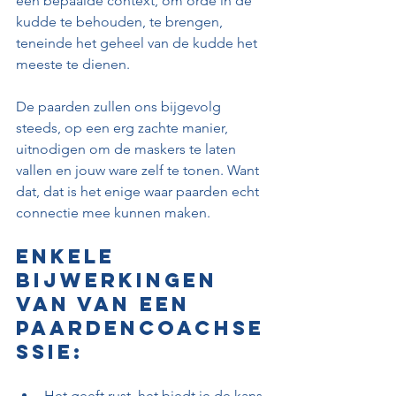
een bepaalde context, om orde in de 
kudde te behouden, te brengen, 
teneinde het geheel van de kudde het 
meeste te dienen.
De paarden zullen ons bijgevolg 
steeds, op een erg zachte manier, 
uitnodigen om de maskers te laten 
vallen en jouw ware zelf te tonen. Want 
dat, dat is het enige waar paarden echt 
connectie mee kunnen maken.
Enkele 
bijwerkingen 
van van een 
paardencoachse
ssie:
Het geeft rust, het biedt je de kans 