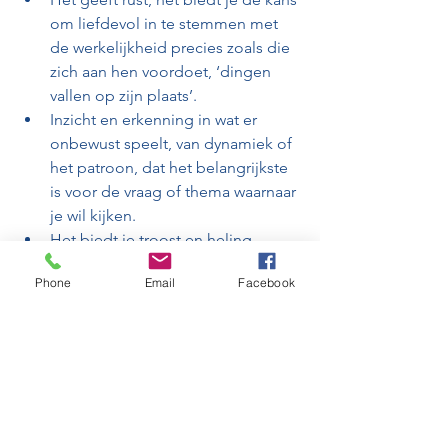
om liefdevol in te stemmen met 
de werkelijkheid precies zoals die 
zich aan hen voordoet, ‘dingen 
vallen op zijn plaats’.
Inzicht en erkenning in wat er 
onbewust speelt, van dynamiek of 
het patroon, dat het belangrijkste 
is voor de vraag of thema waarnaar 
je wil kijken.
Het biedt je troost en heling.
Een lange termijn herinnering 
Phone
Email
Facebook
geregistreerd in de cellen van je 
lichaam omwille van het 
individuele, ervaringsgerichte en 
oplossingsgerichte aspect.
Heb jij al ervaring gehad met 