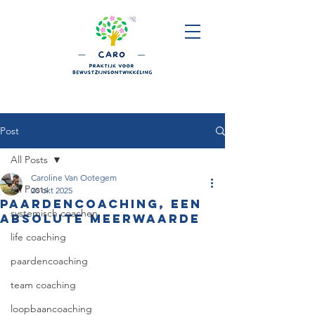
Post
All Posts
Caroline Van Ootegem
All Posts
20 okt 2025
Paardencoaching, een
systemisch coachen
absolute meerwaarde
life coaching
paardencoaching
team coaching
loopbaancoaching