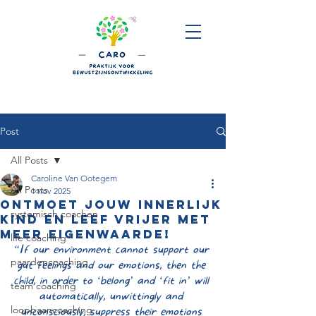
Post
All Posts
Caroline Van Ootegem
All Posts
1 nov 2025
Ontmoet jouw innerlijk
systemisch coachen
kind en leef vrijer met
meer eigenwaarde!
life coaching
“If our environment cannot support our 
paardencoaching
gut feelings and our emotions, then the 
child, in order to ‘belong’ and ‘fit in’ will 
team coaching
automatically, unwittingly and 
loopbaancoaching
unconsciously, suppress their emotions 