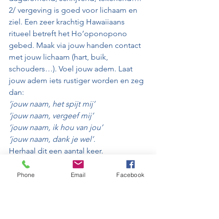
2/ vergeving is goed voor lichaam en 
ziel. Een zeer krachtig Hawaiiaans 
ritueel betreft het Ho’oponopono 
gebed. Maak via jouw handen contact 
met jouw lichaam (hart, buik, 
schouders…). Voel jouw adem. Laat 
jouw adem iets rustiger worden en zeg 
dan:
‘jouw naam, het spijt mij’
‘jouw naam, vergeef mij’
‘jouw naam, ik hou van jou’
‘jouw naam, dank je wel’.
Herhaal dit een aantal keer.
Doe het zo vaak als het goed voelt 
voor jou.
Phone
Email
Facebook
 Wanneer je een eerste liefdevolle 
contact maakt met jouw innerlijk kind, 