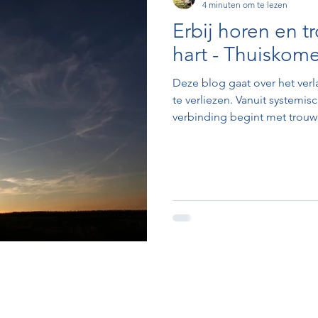
4 minuten om te lezen
Erbij horen en t
hart - Thuiskomen
Deze blog gaat over het verl
te verliezen. Vanuit systemi
verbinding begint met trouw 
los te komen van oude patro
pas als je jezelf niet meer ve
van hart tot hart.