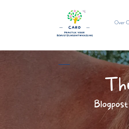
Over C
Thu
Blogpost