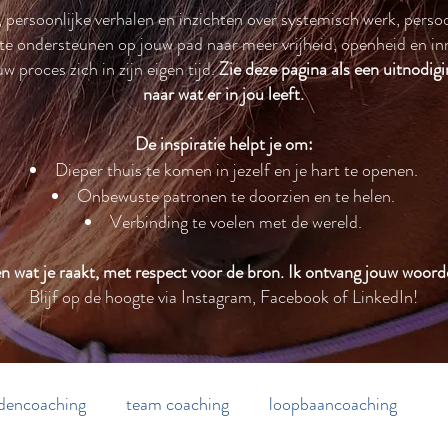
s, persoonlijke verhalen en inzichten over systemisch werk, perso
 te ondersteunen op jouw pad naar meer vrijheid, openheid en inne
 proces zich in zijn eigen tijd.
Zie deze pagina als een uitnodigi
naar wat er in jou leeft.
De inspiratie helpt je om:
Dieper thuis te komen in jezelf en je hart te openen.
Onbewuste patronen te doorzien en te helen.
Verbinding te voelen met de wereld.
elen wat je raakt, met respect voor de bron. Ik ontvang jouw woor
Blijf op de hoogte via Instagram, Facebook of LinkedIn!
dencoaching
team coaching
loopbaancoaching