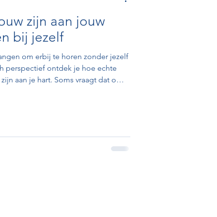
rouw zijn aan jouw
 bij jezelf
angen om erbij te horen zonder jezelf
sch perspectief ontdek je hoe echte
zijn aan je hart. Soms vraagt dat om
nen en thuiskomen bij jezelf. Want
rlaat, hoor je écht bij — in verbinding