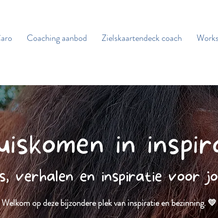
aro
Coaching aanbod
Zielskaartendeck coach
Works
iskomen in inspir
s, verhalen en inspiratie voor j
Welkom op deze bijzondere plek van inspiratie en bezinning. 💛