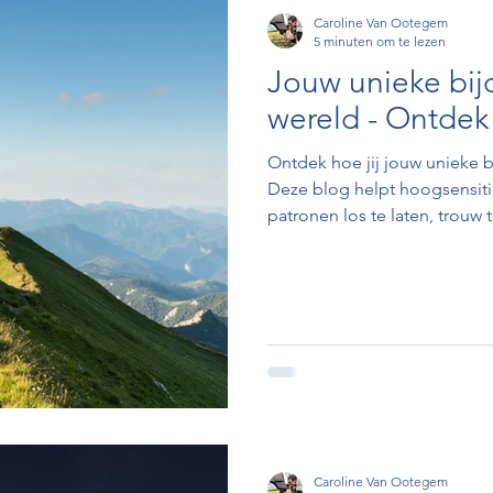
Caroline Van Ootegem
5 minuten om te lezen
Jouw unieke bij
wereld - Ontdek 
Ontdek hoe jij jouw unieke b
Deze blog helpt hoogsensi
patronen los te laten, trouw 
authentieke zelf zichtbaar te
zelfliefde en zelfkennis kunt 
jouw kracht en licht wordt. In
zelfvertrouwen en voluit leve
Caroline Van Ootegem