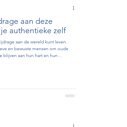
drage aan deze
je authentieke zelf
ijdrage aan de wereld kunt leven.
tieve en bewuste mensen om oude
te blijven aan hun hart en hun
 maken. Leer hoe je bewustzijn,
ontwikkelen, zodat jouw ‘té veel’ juist
spiratie voor persoonlijke groei,
n.