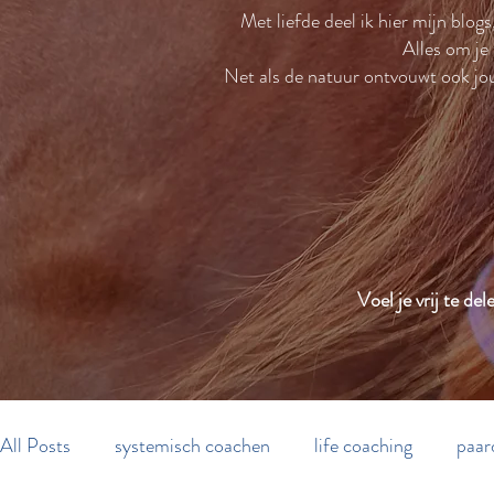
Met liefde deel ik hier mijn blog
Alles om je
Net als de natuur ontvouwt ook jouw
Voel je vrij te d
All Posts
systemisch coachen
life coaching
paar