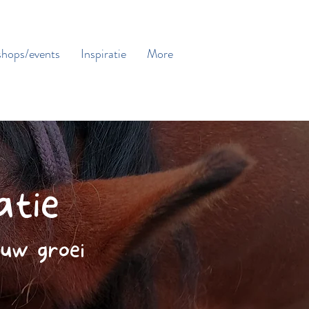
hops/events
Inspiratie
More
atie
ouw groei