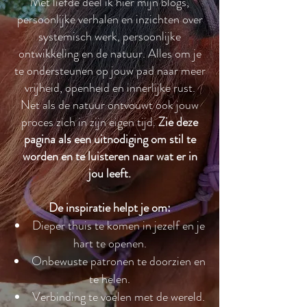
Met liefde deel ik hier mijn blogs,
persoonlijke verhalen en inzichten over
systemisch werk, persoonlijke
ontwikkeling en de natuur. Alles om je
te ondersteunen op jouw pad naar meer
vrijheid, openheid en innerlijke rust.
Net als de natuur ontvouwt ook jouw
proces zich in zijn eigen tijd.
Zie deze
pagina als een uitnodiging om stil te
worden en te luisteren naar wat er in
jou leeft.
De inspiratie helpt je om:
Dieper thuis te komen in jezelf en je
hart te openen.
Onbewuste patronen te doorzien en
te helen.
Verbinding te voelen met de wereld.