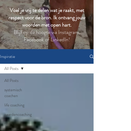
Voel je vrij te delen wat je raakt, met
respect voor de bron. Ik ontvang jouw
woorden met open hart.
Blijf op de hoogte via Instagram,
Facebook of LinkedIn!
Inspiratie
All Posts
All Posts
systemisch
coachen
life coaching
paardencoaching
team
coaching