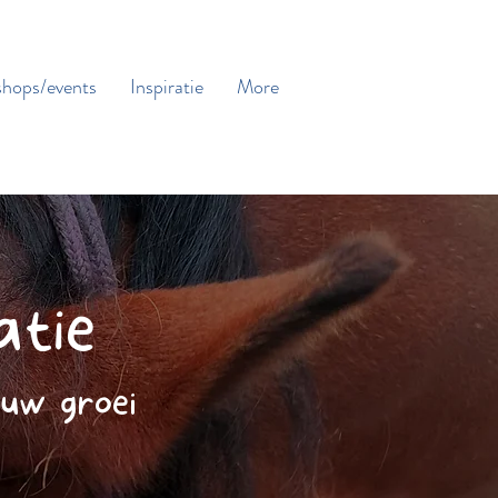
hops/events
Inspiratie
More
atie
ouw groei