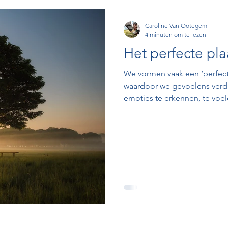
Caroline Van Ootegem
4 minuten om te lezen
Het perfecte pla
We vormen vaak een ‘perfect 
waardoor we gevoelens verdr
emoties te erkennen, te voele
met jezelf. Je leert je eigen
ervaren en authentiek te leve
zelfliefde stromen.