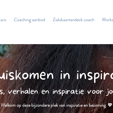
aro
Coaching aanbod
Zielskaartendeck coach
Works
iskomen in inspir
s, verhalen en inspiratie voor j
Welkom op deze bijzondere plek van inspiratie en bezinning. 💛