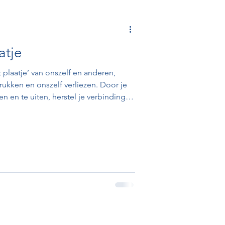
atje
plaatje’ van onszelf en anderen,
ukken en onszelf verliezen. Door je
n en te uiten, herstel je verbinding
 grenzen bewaken, je zachte kracht te
n, waardoor innerlijke rust en