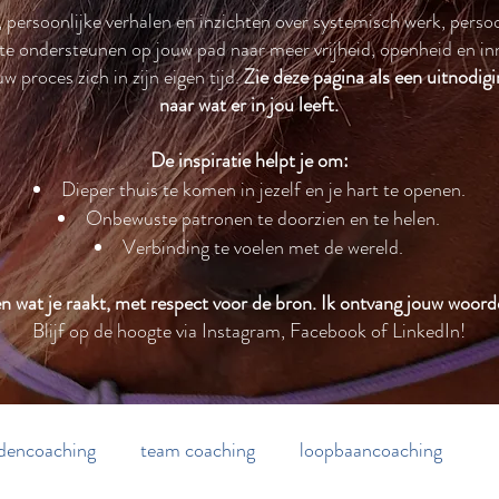
s, persoonlijke verhalen en inzichten over systemisch werk, perso
 te ondersteunen op jouw pad naar meer vrijheid, openheid en inne
 proces zich in zijn eigen tijd.
Zie deze pagina als een uitnodigi
naar wat er in jou leeft.
De inspiratie helpt je om:
Dieper thuis te komen in jezelf en je hart te openen.
Onbewuste patronen te doorzien en te helen.
Verbinding te voelen met de wereld.
elen wat je raakt, met respect voor de bron. Ik ontvang jouw woor
Blijf op de hoogte via Instagram, Facebook of LinkedIn!
dencoaching
team coaching
loopbaancoaching