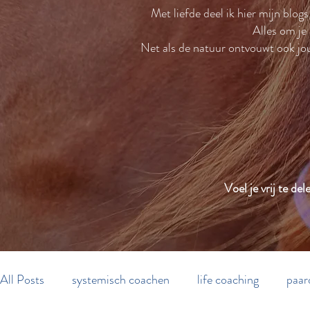
Met liefde deel ik hier mijn blog
Alles om je
Net als de natuur ontvouwt ook jouw
Voel je vrij te d
All Posts
systemisch coachen
life coaching
paar