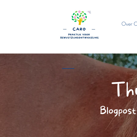
Over C
Thu
Blogpost