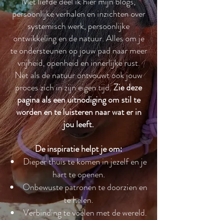
Met liefde deel ik hier mijn blogs,
persoonlijke verhalen en inzichten over
systemisch werk, persoonlijke
ontwikkeling en de natuur. Alles om je
te ondersteunen op jouw pad naar meer
vrijheid, openheid en innerlijke rust.
Net als de natuur ontvouwt ook jouw
proces zich in zijn eigen tijd.
Zie deze
pagina als een uitnodiging om stil te
worden en te luisteren naar wat er in
jou leeft.
De inspiratie helpt je om:
Dieper thuis te komen in jezelf en je
hart te openen.
Onbewuste patronen te doorzien en
te helen.
Verbinding te voelen met de wereld.