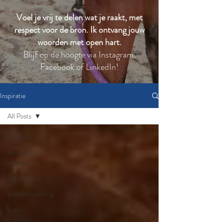
Voel je vrij te delen wat je raakt, met
respect voor de bron. Ik ontvang jouw
woorden met open hart.
Blijf op de hoogte via Instagram,
Facebook of LinkedIn!
Inspiratie
All Posts
All Posts
systemisch
coachen
life coaching
paardencoaching
team
coaching