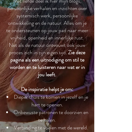
Met liefde deel ik hier mijn blogs,
persoonlijke verhalen en inzichten over
systemisch werk, persoonlijke
ontwikkeling en de natuur. Alles om je
te ondersteunen op jouw pad naar meer
vrijheid, openheid en innerlijke rust.
Net als de natuur ontvouwt ook jouw
proces zich in zijn eigen tijd.
Zie deze
pagina als een uitnodiging om stil te
worden en te luisteren naar wat er in
jou leeft.
De inspiratie helpt je om:
Dieper thuis te komen in jezelf en je
hart te openen.
Onbewuste patronen te doorzien en
te helen.
Verbinding te voelen met de wereld.