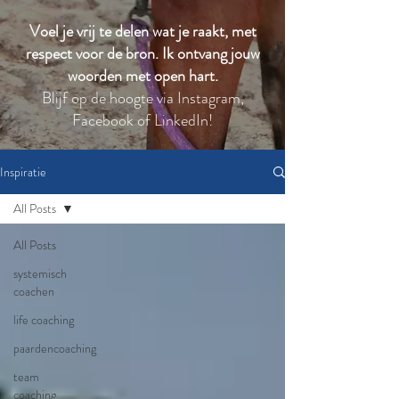
Voel je vrij te delen wat je raakt, met
respect voor de bron. Ik ontvang jouw
woorden met open hart.
Blijf op de hoogte via Instagram,
Facebook of LinkedIn!
Inspiratie
All Posts
All Posts
systemisch
coachen
life coaching
paardencoaching
team
coaching