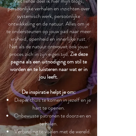
Met liefde deel ik hier mijn blogs,
persoonlijke verhalen en inzichten over
systemisch werk, persoonlijke
ontwikkeling en de natuur. Alles om je
te ondersteunen op jouw pad naar meer
vrijheid, openheid en innerlijke rust.
Net als de natuur ontvouwt ook jouw
proces zich in zijn eigen tijd.
Zie deze
pagina als een uitnodiging om stil te
worden en te luisteren naar wat er in
jou leeft.
De inspiratie helpt je om:
Dieper thuis te komen in jezelf en je
hart te openen.
Onbewuste patronen te doorzien en
te helen.
Verbinding te voelen met de wereld.