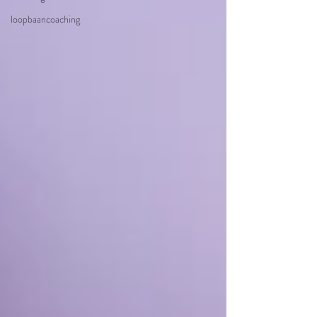
loopbaancoaching